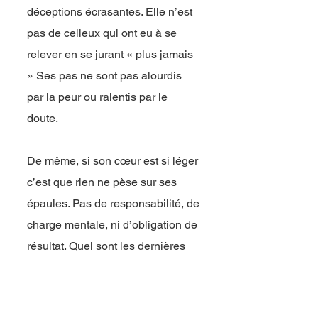
déceptions écrasantes. Elle n’est
pas de celleux qui ont eu à se
relever en se jurant « plus jamais
» Ses pas ne sont pas alourdis
par la peur ou ralentis par le
doute.
De même, si son cœur est si léger
c’est que rien ne pèse sur ses
épaules. Pas de responsabilité, de
charge mentale, ni d’obligation de
résultat. Quel sont les dernières
fois où nous avons pu ressentir
une telle insouciance ? Comment
la reconvoquer lorsque nos peurs